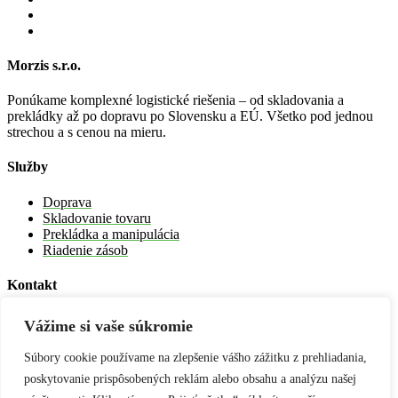
Morzis s.r.o.
Ponúkame komplexné logistické riešenia – od skladovania a
prekládky až po dopravu po Slovensku a EÚ.
Všetko
pod jednou
strechou a s cenou na mieru.
Služby
Doprava
Skladovanie tovaru
Prekládka a manipulácia
Riadenie zásob
Kontakt
info@morzis.sk
Vážime si vaše súkromie
+421 905 239 112
www.morzis.sk
Súbory cookie používame na zlepšenie vášho zážitku z prehliadania,
poskytovanie prispôsobených reklám alebo obsahu a analýzu našej
Adresa