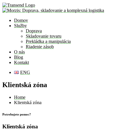
Domov
Služby
Doprava
Skladovanie tovaru
Prekládka a manipulácia
Riadenie zásob
O nás
Blog
Kontakt
ENG
Klientská zóna
Home
Klientská zóna
Potrebujete pomoc?
Klientská zóna